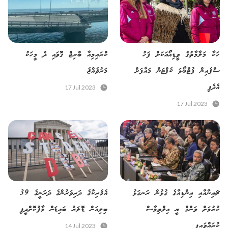
ހަކާ މަލާމާތުގެ ވީޑިއޯއަކަށް ފަހު
ކްރައިމިއާ ބްރިޖް ގޮވައި ދެ މީހަކު
ސްޕެއިން ފުޓްބޯޅަ ކެޕްޓަން މައާފަށް
މަރުވެއްޖެ
އެދެފި
17 Jul 2023
17 Jul 2023
ޗައިނާއާއި އިންޑިއާގެ ގުޅުން ރަނގަޅު
އެމެރިކާގެ ދަރިވަރުންގެ ދަރަނީގެ 39
ކުރުމަށް ވަންގް ޔީ އިލްތިމާސް
ބިލިއަން ޑޮލަރު ބައިޑަން މާފުކޮށްދީފި
ކުރައްވައިފި
14 Jul 2023