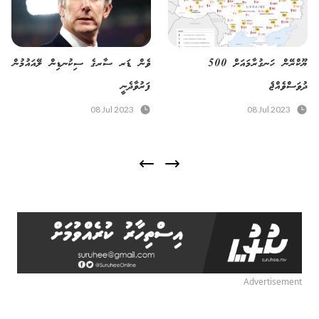
ޔޫކްރޭން ހަނގުރާމައަށް 500
ވެން ޑަރ ސާރގެ ސިކުނޑިން ލޭއައުމުން
ދުވަސްވެއްޖެ
ފަރުވާދެނީ
08 Jul 2023
08 Jul 2023
Advertisement