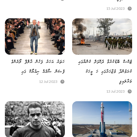
15 Jul 2023
ޓެކްސް ބޮޑުކުރުމާ ދެކޮޅަށް ކެންޔާގައި
ހަތަރު އަހަރު ފަހުން ރާލްފް ލޯރެންގެ
ކުރަމުންދާ މުޒާހަރާގައި ހަ މީހަކު
ފެޝަން ޝޯއެއް ނިއުޔޯކް ގައި
މަރާލައިފި
12 Jul 2023
13 Jul 2023