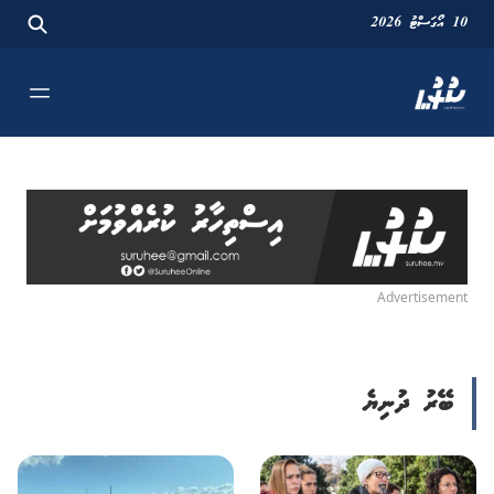
10 އޯގަސްޓު 2026
Advertisement
ބޭރު ދުނިޔެ