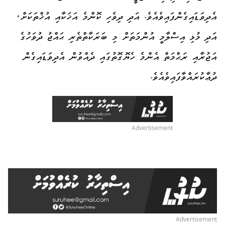
އެދިވަޑައިގެންފައިވެއެވެ. އަދި ދިވެހި ކޮންމެ އަޚަކާއި އުޚްތަކަށް،
އަދި މުޅި އިސްލާމީ އުންމަތަށް މި ބަރަކާތްތެރި ޙައްޖު ދުވަހުގެ
އަޖުރާއި ރަޙްމަތް އެންމެ ހެޔޮގޮތުގައި ދެއްވުން އެދިވަޑައިގެން
ދުޢާކުރައްވާފައިވެއެވެ.
Advertisement
Advertisement