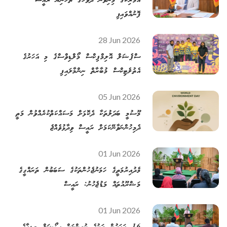
އެމެރިކާގެ މިނިވަން ދުވަހުގެ ތަހުނިޔާ ރައީސް
ފޮނުއްވައިފި
28 Jun 2026
ސްޕެޝަލް އޮލިމްޕިކްސް މޯލްޑިވްސްގެ މި އަހަރުގެ
އެތުލެޓިކްސް މުބާރާތް ނިންމާލައިފި
05 Jun 2026
މޫސުމީ ބަދަލުތަކާ ދެކޮޅަށް މަސައްކަތްކުރެއްވުން މަތީ
ދެމިހުންނަވާނޭކަމަށް ރައީސް ވިދާޅުވެއްޖެ
01 Jun 2026
މެދުއިރުމަތީގެ ހަމަނުޖެހުންތަކުގެ ސަބަބުން ތަރައްގީގެ
މަޝްރޫއުތައް މަޑުޖެހުނު: ރައީސް
01 Jun 2026