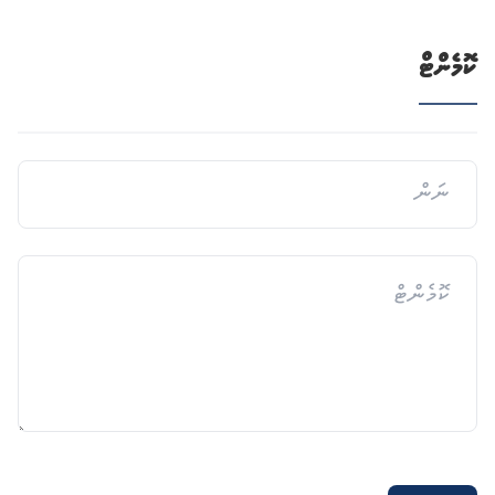
ކޮމެންޓް