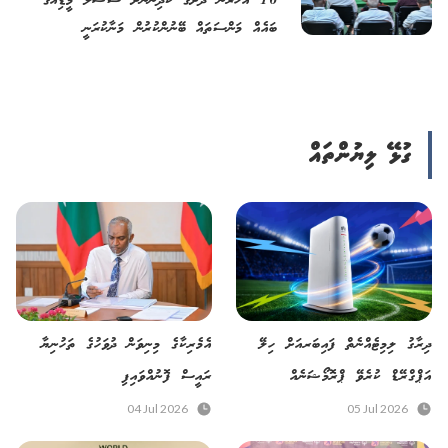
16 އަހަރުން ދަށުގެ ކުދިންނަށް ސޯޝަލް މީޑިއާގެ
ބައެއް މަންސަތައް ބޭނުންކުރުން މަނާކުރަނީ
ގުޅޭ ލިޔުންތައް
ދިރާގު ލިމިޓެއްނެތް ފައިބަރއަށް ހިލޭ
އެމެރިކާގެ މިނިވަން ދުވަހުގެ ތަހުނިޔާ
އަޕްގްރޭޑް ކުރެވޭ ޕްރޮމޯޝަނެއް
ރައީސް ފޮނުއްވައިފި
04 Jul 2026
05 Jul 2026