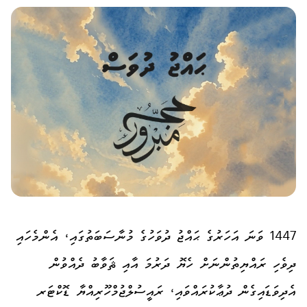
1447 ވަނަ އަހަރުގެ ޙައްޖު ދުވަހުގެ މުނާސަބަތުގައި، އެންމެހައި
ދިވެހި ރައްޔިތުންނަށް ހެޔޮ ދަރުމަ އާއި ޘަވާބު ދެއްވުން
އެދިވަޑައިގެން ދުޢާކުރައްވައި، ރައީސުލްޖުމްހޫރިއްޔާ ޑޮކްޓަރ