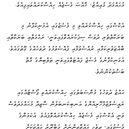
މުޙައްމަދު މުޢިއްޒު، ޚާއްޞަ
މެސެޖެއް
ހިއްސާކުރައްވައިފިއެވެ.
އެކްސްގައި ހިއްސާކުރެއްވި މި މެސެޖުގައި އެމަނިކުފާނު މި
ބަރަކާތްތެރި ދުވަސް ސިފަކުރައްވާފައިވަނީ، ރަޙްމަތާއި ބަރަކާތާއި
ބާއްޖަވެރިކަމާއި ރުއްސެވުމާއި ފުއްސެވުމުގެ ދުވަހެއްގެ ގޮތުގައެވެ.
އެމަނިކުފާނުގެ މެސެޖު ފައްޓަވާފައިވަނީ ތަލްބިޔާގެ މާތް
ބަސްތަކުންނެވެ.
ޙައްޖު ދުވަހުގެ މުނާސަބަތުގައި ހިއްސާކުރެއްވި
ޕޯސްޓެ
އްގައި
ރައީސުލްޖުމްހޫރިއްޔާގެ އަނބިކަނބަލުން ސާޖިދާ މުޙައްމަދުވެސް
ވަނީ އެކްސްގައި މެސެޖެއް ހިއްސާކުރައްވާފައެވެ. އެކަމަނާގެ
މެސެޖުގައި، ދިވެހި ޙައްޖާޖީންނަށް މަބްރޫރު ޙައްޖަކަށް