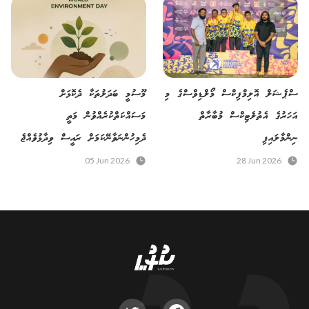
ސްޕެޝަލް އޮލިމްޕިކްސް މޯލްޑިވްސްގެ މި
މޫސުމީ ބަދަލުތަކާ ދެކޮޅަށް
އަހަރުގެ އެތުލެޓިކްސް މުބާރާތް
މަސައްކަތްކުރެއްވުން މަތީ
ނިންމާލައިފި
ދެމިހުންނަވާނޭކަމަށް ރައީސް ވިދާޅުވެއްޖެ
05 Jun 2026
28 Jun 2026