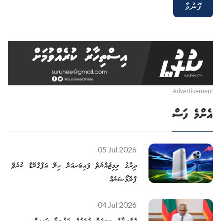
Advertisement
އެންމެ ފަސް
05 Jul 2026
ދިރާގު ލިމިޓެއްނެތް ފައިބަރއަށް ހިލޭ އަޕްގްރޭޑް ކުރެވޭ
ޕްރޮމޯޝަނެއް
04 Jul 2026