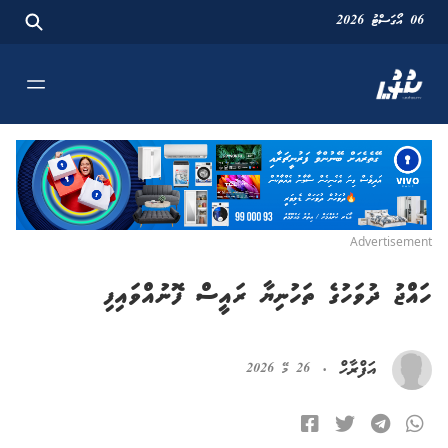
06 އޯގަސްޓު 2026
Advertisement
ހައްޖު ދުވަހުގެ ތަހުނިޔާ ރައީސް ފޮނުއްވައިފި
އަފްރާހް
·
26 މޭ 2026