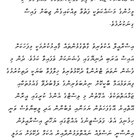
މީހުންގެ މަސައްކަތަކީ ފަތުވާ ވިއްކައިގެން ޖިބަށް ފައިސާ
ގިނަކުރުމެވެ.
އިސްރާއީލާ އެކުވެރިވެ ގާތްގުޅުންތައް ޤާއިމުކުރުމަކީ މިފަހަކަށް
އައިސް ޢަރަބި ދުނިޔޭގައި ފެޝަނަކަށް ވެފައިވާ ކަމެވެ. ދެން މި
ފެޝަން ނުވަތަ ޓްރެންޑާ ދެކޮޅުވެރިވެ ޚިލާފުވާ ބަޔަކީ ދަތިކުރުމުގެ
ފިޔަވަޅުއަޅާ ބާކީކޮށް ނިރުބަވެރިންގެ ލަޤްބުދެވޭ ޤައުމުތަކާއި
ޖަމާއަތްތަކެވެ. އެގޮތުން މި ލިސްޓްގެ އެންމެ ކުރީގައި އީރާން
އޮތްއިރު އޭގެފަހަތުން ޔަމަނާއި ލުބްނާން އަދި ލީބިޔާވެސް ވަނީ
ހިމެނިފަ އެވެ. ފަލަސްޠީނުގެ ޣައްޒާގައި ޔަހޫދީ އިސްރާއީލުން
އިންސާނީ ނަސްލެއް ނައްތާލަމުންދާއިރު އެކަމާ ދެކޮޅަށް އަމަލީ