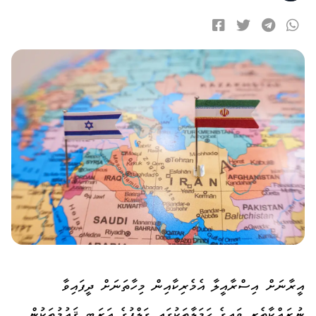
އީރާނަށް އިސްރާއީލާ އެމެރިކާއިން މިހާތަނަށް ދީފައިވާ
ނުރައްކާތެރި ވައިގެ ހަމަލާތަކުގައި ގަލްފުގެ ޢަރަބި ޤައުމުތަކުން