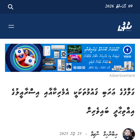
09 އޯގަސްޓު 2026
Advertisement
ގަލްފުގެ ޢަރަބި ޤައުމުތަކަކީ އެމެރިކާއާއި އިސްރާއީލުގެ
އިއްތިޙާދީ ބައިވެރިން
އިބްރާހިމް ނާޒިމް
·
25 ޖޫން 2025