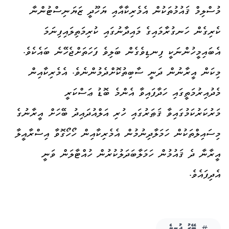
މުސްލިމް ޤައުމުތަކުން އެމެރިކާއާއި ޔަހޫދީ ޒަޔަނިސްޓުންނާ
ކެރިގެން ހަނގުރާމައިގެ މައިދާނުގައި ކުރިމަތިލައިފިނަމަ
އެބައިމީހުންނަކީ ފިނޑިވެގެން ބަލިވެ ފަހަތަށްޖެހޭނެ ބައެކެވެ.
މިކަން އީރާނުން ދަނީ ސާބިތުކޮށްދެމުންނެވެ. އެމެރިކާއިން
މެދުއިރުމަތީގައި ހަދާފައިވާ އެންމެ ބޮޑު ޢަސްކަރީ
މަރުކަރުކަމުގައިވާ ޤަޠަރުގައި ހުރި އަލްއުދައިދު ބޭހަށް އީރާނުގެ
މިސައިލްތަކުން ހަމަލާދިނުމުން އެމެރިކާއިން ހޯހޯގޮވާ އިސްރާއީލާ
އީރާނާ ދެ ޤައުމުން ހަމަލާބަދަލުކުރުން ހުއްޓާލަން ވަނީ
އެދިފައެވެ.
ބޭރު ދުނިޔެ