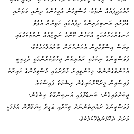
ހުއްދަދީފައެއް ނެތެވެ. މުސްލިމުން އެމީހުންގެ ދިނާއި ވަޠަނާއި
ގެދޮރާއި އަނބިދަރިންގެ ދިފާއުގައި ހަތިޔާރު އުފުލާ
ހަނގުރާމަކުރުމަކީ އެކަމުން ކޮންމެ ނަތީޖާއެއް ނުކުތްކަމުގައި
ވިޔަސް އިސްލާމްދީން އެކަންކުރަން ބާރުއަޅާކަމެކެވެ.
ފަލަސްޠީނުގެ ނިކަމެތި ރައްޔިތުން ޖިހާދުކުރުންމަތީ ދެމިތިބީ
އެހެންވެގެންނެވެ. މިހެންވީއިރު މާދުރުގައި މުސްލިމުންގެ ޚައިރާތު
ފައިސާއިން މީރުކޮށްކައިގެން ރިޝްވަތު ފައިސާތައް
ޖީބަށްލައިގެން، ބަނޑުލާފައި އަނބިންގާތު ތިބެގެން،
ފަލަސްޠީނުގެ ރައްޔިތުންނަށް ޖިހާދާއި ޢަޤީދާ ކިޔަވާދޭން އުޅުމަކީ
ވަރަށް ދެކޮޅުނުޖެހޭކަމެކެވެ.