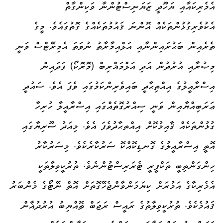
އެމެރިކައާއި ޔަހޫދީ ޒަޔަނިސްޓުންނާ ވަކިންގާތް
އެކުވެރިގުޅުންތަކެއް އޮންނަ ޤައުމުތަކެއްގެ ގޮތުގައެވެ. މީގެ
ތެރެއިން ބަޙުރައިންނާއި އަލްއިމާރާތު ނުވަތަ އެމިރޭޓްސް ވަނީ
މިޞުރާއި އުރުދުން އަދި އަލްމަޣްރިބް (މޮރޮކޯ) ފަދައިން
އިސްރާއީލުގެ އިއްތިޙާދީ ބައިވެރިންކަމުގައި ވެފަ އެވެ. ސައުދީ
ޢަރަބިއްޔާއިން ވަނީ ސިއްރުގޮތެއްގައި އިސްރާއީލާ ހުރިހާ
ގުޅުންތަކެއް ޤާއިމުކޮށް އިއްތޙާދުވެފަ އެވެ. މިއަދު ސޫރިޔާގައި
އޮތީ އިސްރާއީލުގެ ގޮނޑިކޮއްކޮ ސަރުކާރެކެވެ. މިސަރުކާރު
ހިންގަންތިބީ ތަކްފީރީ ޓެރަރިސްޓުންނެވެ. ތުރުކީވިލާތަކީ
އެމެރިކާގެ އަމުރަށް ކިޔަމަންވާންޖެހޭގޮތަށް އޮތް ނޭޓޯގެ މެންބަރު
ޤައުމެކެވެ. ތުރުކީވިލާތުގެ ރައީސް ރަޖަބް ޠޮއްޔިބު އުރުދުޣާން