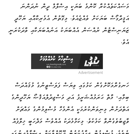
މަސައްކަތެއްކުރާ ކޮންމެ ބަޔަކީ އިސްލާމް ދީން ނުދަންނަ
އަޤީދާގޯސް ބަޔަކަށް ވެއްޖެއެވެ. މިގޮތުން އެމެރިކާއާއި ޔަހޫދީ
ޒަޔަނިސްޓުން ރުއްސަން އެއްބަޔަކު އަނެއްބަޔަކާއި ވާދަކުރަނީ
އެވެ.
Advertisement
ހަނގުރާމަކޮށްގެން ކަމުގައި ވިޔަސް ފަލަސްޠީނުގެ މުޤައްދަސް
ބިމާއި، މާތް ޙަރަމުއްޝަރީފު އަދި މަސްޖިދުލްއަޤްޞޯ ޔަހޫދީންގެ
އަތްދަށުން މިނިވަންކުރުމަކީ އެންމެހާ މުސްލިމުންގެ މައްޗަށް
ވާޖިބުވެގެންވާ ކަމެކެވެ. މިކަމާމެދަކު އެއްވެސް މަޛްހަބީ ޚިލާފެއް
ނެތެވެ. މުސްލިމުން ޖިހާދުކުރުން ދޫކޮށްލާކަށް އިސްލާމްދީނުގައި