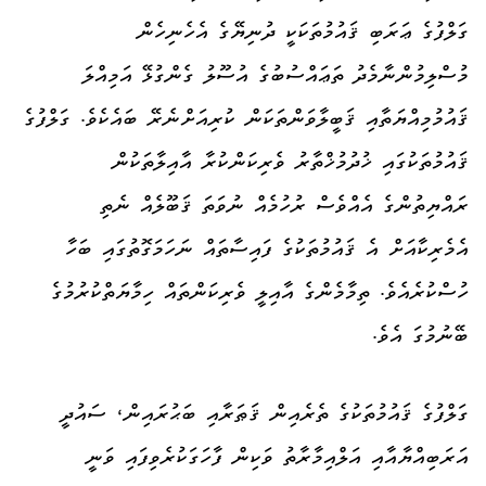
ގަލްފުގެ ޢަރަބި ޤައުމުތަކަކީ ދުނިޔޭގެ އެހެނިހެން
މުސްލިމުންނާމެދު ތަޢައްސުބުގެ އުސޫލު ގެންގުޅޭ އަމިއްލަ
ޤައުމުމިއްޔަތާއި ޤަބީލާވަންތަކަން ކުރިއަށްނެރޭ ބައެކެވެ. ގަލްފުގެ
ޤައުމުތަކުގައި ޚުދުމުޚްތާރު ވެރިކަންކުރާ އާއިލާތަކުން
ރައްޔިތުންގެ އެއްވެސް ރުހުމެއް ނުވަތަ ޤަބޫލެއް ނެތި
އެމެރިކާއަށް އެ ޤައުމުތަކުގެ ފައިސާތައް ނަހަމަގޮތުގައި ބަހާ
ހުސްކުރެއެވެ. ތިމާމެންގެ އާއިލީ ވެރިކަންތައް ހިމާޔަތްކުރުމުގެ
ބޭނުމުގަ އެވެ.
ގަލްފުގެ ޤައުމުތަކުގެ ތެރެއިން ޤަޠަރާއި ބަޙުރައިން، ސައުދީ
އަރަބިއްޔާއާއި އަލްއިމާރާތު ވަކިން ފާހަގަކުރެވިފައި ވަނީ