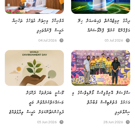
ދިރާގު ލިމިޓެއްނެތް ފައިބަރއަށް ހިލޭ
އެމެރިކާގެ މިނިވަން ދުވަހުގެ ތަހުނިޔާ
އަޕްގްރޭޑް ކުރެވޭ ޕްރޮމޯޝަނެއް
ރައީސް ފޮނުއްވައިފި
04 Jul 2026
05 Jul 2026
ސްޕެޝަލް އޮލިމްޕިކްސް މޯލްޑިވްސްގެ މި
މޫސުމީ ބަދަލުތަކާ ދެކޮޅަށް
އަހަރުގެ އެތުލެޓިކްސް މުބާރާތް
މަސައްކަތްކުރެއްވުން މަތީ
ނިންމާލައިފި
ދެމިހުންނަވާނޭކަމަށް ރައީސް ވިދާޅުވެއްޖެ
05 Jun 2026
28 Jun 2026