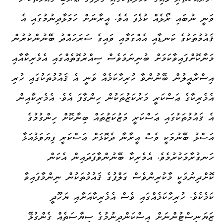
ވަނީ ނުބައި ރޯލެއް ކުޅެފަ އެވެ. އީރާނަށް ހަމަލާދިނުމުގައި އެ
ޤައުމުތަކުގެ ކަނޑާއި އެއްގަމާއި ވައިގެ ސަރަހައްދު ބޭނުންކުރުން
މަނާކޮށްފައިވާކަމަށް ބުނިނަމަވެސް ސިއްރުގޮތެއްގައި އެމެރިކާއާއި
އިސްރާއީލުން ބޭނުންވާ ހުރިހާކަމެއް ވަނީ އެ ޤައުމުތަކުގައި ހުރި
އެމެރިކާގެ ޢަސްކަރީ މަރުކަޒުތަކުން ހިންގާފަ އެވެ. އެމެރިކާއިން
އެ ޤައުމުތަކުގައި ޢަސްކަރީ މަޒުކަޒުތައް ބިނާކޮށް ހިންގުމުގެ
އަސްލު ބޭނުމަކީ ވެސް އީރާނާ ދެކޮޅަށް ޢަސްކަރީ ފިޔަވަޅުއަޅާ
ހަނގުރާމަކުރުމެވެ. އެމެރިކާ ބޭނުންވާފަދައިން އެކަން
ކޮށްދިނުމަކީ މާކުރިންވެސް ގަލްފުގެ ޤައުމުތަކުން ނިންމާފައިވާ
ކަމެކެވެ. ހުރިހާކަމެއްގައި ވެސް އެމެރިކާއަށާއި ޔަހޫދީ
ޒަޔަނިސްޓުންނަށް އިސްކަންދިނުމުގެ ސިޔާސަތެއް ގެންގުޅޭ