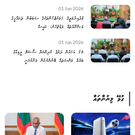
01 Jun 2026
މެދުއިރުމަތީގެ ހަމަނުޖެހުންތަކުގެ ސަބަބުން ތަރައްގީގެ
މަޝްރޫއުތައް މަޑުޖެހުނު: ރައީސް
01 Jun 2026
16 އަހަރުން ދަށުގެ ކުދިންނަށް ސޯޝަލް މީޑިއާގެ
ބައެއް މަންސަތައް ބޭނުންކުރުން މަނާކުރަނީ
ގުޅޭ ލިޔުންތައް