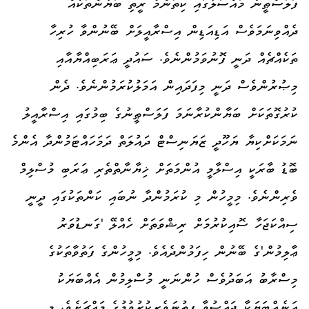
ފަލަސްޠީނު މައްސަލާގައި ކިތަންމެ ރީތި ބަޔާންތަކެއް
ދެއްވިނަމަވެސް އަޑިއަޑިން އިސްރާއީލަށް ބޭނުންވާ ހުރިހާ
ތަކެއްޗެއް ދަނީ ފޮނުވަމުންނެވެ. ސައުދީ ޢަރަބިއްޔާއާއި
މިޞުރުންވެސް ދަނީ މިފަދައިން އަމަލުކުރަމުންނެވެ. ދެން
ކުރުގޮތަކަށް ބަޔާންކުރާނަމަ ފަލަސްޠީނުގެ ބިމުގައި އިސްރާއީލު
ނަމަކަށްކިޔާ ޔަހޫދީ ޒަޔަނިސްޓް ދައުލަތް ދަމަހައްޓަމުންދާ އެންމެ
ބޮޑު ބާރަކީ އިސްލާމީ އުންމަތަށް ޚިޔާނާތްތެރި ޢަރަބި މުސްލިމް
ވެރިންނެވެ. މިމީހުން މި ކުރަމުންދާ ނުބައި ކަންތަކުގައި ދީނީ
ސިއްކަޖަހާ ސޮއިކުރުމަށް ރިޝްވަތަށް ހެއްލޭ 'ގަނޑުވަރު
ޢާލިމުން'ގެ ބޭނުން ހިފަމުންދެއެވެ. މިމީހުންގެ ފަތުވާތަކުގެ
މިސްރާބު އަބަދުވެސް ހުންނަނީ މުސްލިމުން އެއްބަޔަކު
އަނެއްބަޔަކާ ޖައްސުވާ ފިތުނަވެރިކުރުވުމުގެ މައްޗަށެވެ. މި