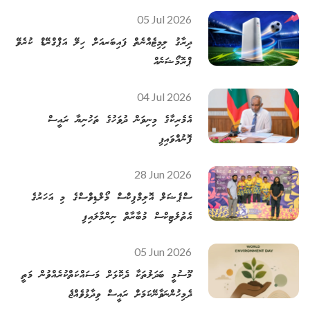
05 Jul 2026
ދިރާގު ލިމިޓެއްނެތް ފައިބަރއަށް ހިލޭ އަޕްގްރޭޑް ކުރެވޭ
ޕްރޮމޯޝަނެއް
04 Jul 2026
އެމެރިކާގެ މިނިވަން ދުވަހުގެ ތަހުނިޔާ ރައީސް
ފޮނުއްވައިފި
28 Jun 2026
ސްޕެޝަލް އޮލިމްޕިކްސް މޯލްޑިވްސްގެ މި އަހަރުގެ
އެތުލެޓިކްސް މުބާރާތް ނިންމާލައިފި
05 Jun 2026
މޫސުމީ ބަދަލުތަކާ ދެކޮޅަށް މަސައްކަތްކުރެއްވުން މަތީ
ދެމިހުންނަވާނޭކަމަށް ރައީސް ވިދާޅުވެއްޖެ