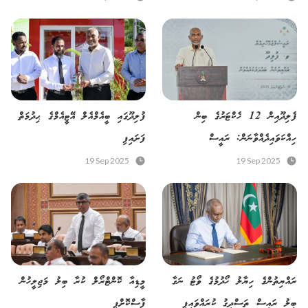
ފެލިދޫއިން 12 ހެކްޓަރުގެ ބިން
ފުލިދޫގައި ބީއެމްއެލް އޭޓީއެމްގެ ޙިދުމަތް
ހިއްކަވައިދެއްވާނަން: ރައީސް
ފަށައިފި
19 Sep 2025
19 Sep 2025
ރައްޔިތުންގެ ހިޔާލު ހޯދުމުގެ ވޯޓު ނަގާ
މީޑިއާ ކޮންޓްރޯލް ކުރާ ބިލު މަޖިލީހުން
ބިލު ރައީސް ތަސްދީގު ކުރައްވައިފި
ފާސްކޮށްފި