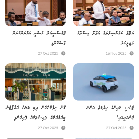
އަތޮޅު ކައުންސިލުތައް އުވާލާ އިސްލާހު
ޖޭއެސްސީއަށް ހުސްނީ އައްޔަންކުރަން
މަޖިލީހަށް
ފާސްކޮށްފި
27 Oct 2025
16 Nov 2025
ޓެކްސީ ލައިންގެ ހިދުމަތް އަންނަ
މޫނު ނިވާކޮށްގެން ތިބި ބަޔަކު އެއާޕޯޓުން
ޖެނުއަރީގައި!
ބީއެމްއެލްގެ ފައިސާތަކެއް ފޭރިގެންފި
27 Oct 2025
27 Oct 2025