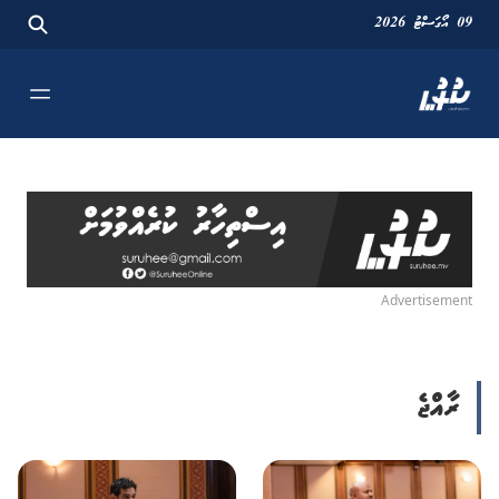
09 އޯގަސްޓު 2026
Advertisement
ރާއްޖެ