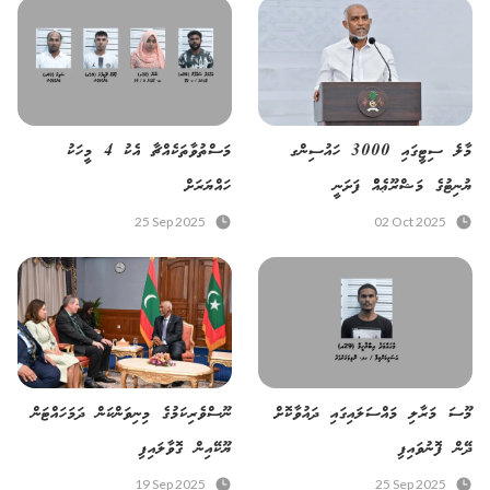
މާލެ ސިޓީގައި 3000 ހައުސިންގ
މަސްތުވާތަކެއްޗާ އެކު 4 މީހަކު
ޔުނިޓުގެ މަޝްރޫޢެއްް ފަށަނީ
ހައްޔަރަށް
25 Sep 2025
02 Oct 2025
މޫސަ މަރާލި މައްސަލައިގައި ދައުވާކޮށް
ނޫސްވެރިކަމުގެ މިނިވަންކަން ދަމަހައްޓަން
ދޭން ފޮނުވައިފި
ޔޫކޭއިން ގޮވާލައިފި
19 Sep 2025
25 Sep 2025