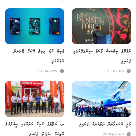
ރާއްޖޭގެ ބިޒްނަސް ފޯރަމް ސިންގަޕޫރުގައި
ޑެބިޓް ކާޑު ލިމިޓް 500 ޑޮލަރަށް
ފަށައިފި
ބޮޑުކޮށްފި
30 Jun 2025
01 Jul 2025
މުލީ އެއަރޕޯޓަށް ދަތުރުތައް ފަށައިފި
ށ. އަތޮޅުގެ ހުރިހާ ރަށެއްގައި ބީއެމްއެލް
އޭޓީއެމް ޚިދުމަތް ފަށައިފި
25 May 2025