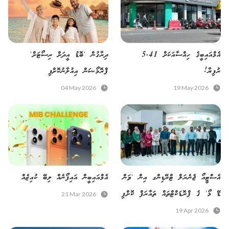
އެމްއައިބީގެ ހިއްސާއަކަށް 5.41
ދިރާގުން 'ބޮޑު އީދަށް ރިސޯޓަށް'
ރުފިޔާ!
ޕްރޮމޯޝަން އިއުލާނުކޮށްފި
04 May 2026
19 May 2026
އެސްޓީއޯ ޖެނެރަލް ޓްރޭޑިންގ އިން 'ވަން
އެމްއައިބީން އައިފޯނެއް ލިބޭ ކުއިޒެއް
ޑޭ މޯ' ގެ ޕްރޮޑަކްޓްތައް ތައާރަފް ކޮށްފި
21 Mar 2026
19 Apr 2026