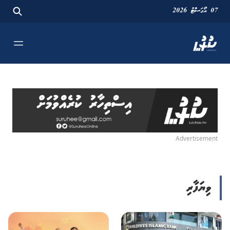
07 އޯގަސްޓު 2026
Advertisement
ވިޔަފާރި