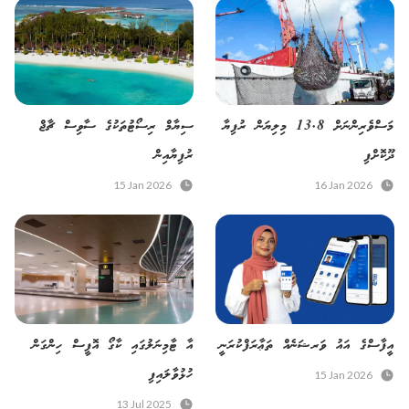
މަސްވެރިންނަށް 13.8 މިލިޔަން ރުފިޔާ
ސިޔާމް ރިސޯޓުތަކުގެ ސާވިސް ޗާޖް
ދޫކޮށްފި
ރުފިޔާއިން
15 Jan 2026
16 Jan 2026
އީފާސްގެ އައު ވަރޝަނެއް ތަޢާރަފްކުރަނީ
އާ ޓާމިނަލުގައި ކާގޯ އޮފީސް ހިންގަން
ހުޅުވާލައިފި
15 Jan 2026
13 Jul 2025